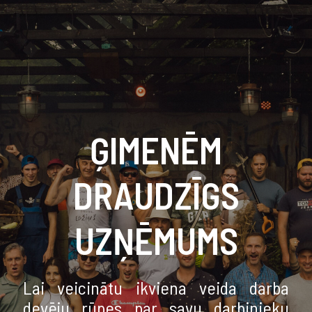
ĢIMENĒM
DRAUDZĪGS
UZŅĒMUMS
Lai veicinātu ikviena veida darba
devēju rūpes par savu darbinieku