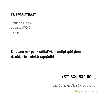
MŪS VAR ATRAST
Ezermalas iela 7
Liepāja, LV-3401
Latvija
Elnetworks – par kvalitatīviem un ilgtspējīgiem
risinājumiem elektroapgādē!
+371 634 834 00
Jautājumu gadījumā droši zvaniet!
info@elnetworks.lv