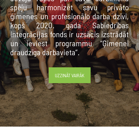
spēju harmonizēt savu privāto
ģimenes un profesionālo darba dzīvi,
kopš 2020. gada Sabiedrības
integrācijas fonds ir uzsācis izstrādāt
un ieviest programmu “Ģimenei
draudzīga darbavieta”.
UZZINĀT VAIRĀK