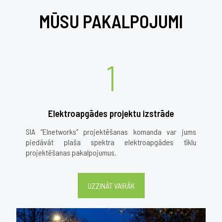
MŪSU PAKALPOJUMI
1
Elektroapgādes projektu izstrāde
SIA ‘’Elnetworks’’ projektēšanas komanda var jums
piedāvāt plaša spektra elektroapgādes tīklu
projektēšanas pakalpojumus.
UZZINĀT VAIRĀK