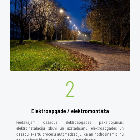
2
Elektroapgāde / elektromontāža
Piedāvājam dažādus elektroapgādes pakalpojumus,
elektroinstalāciju izbūvi un uzstādīšanu, elektroapgādes un
dažādu iekārtu procesu automatizāciju, kā arī nodrošinam pilnu
pakalpojumu klāstu saules paneļu uzstādīšanai.