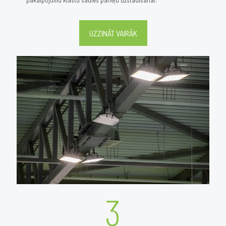
UZZINĀT VAIRĀK
3