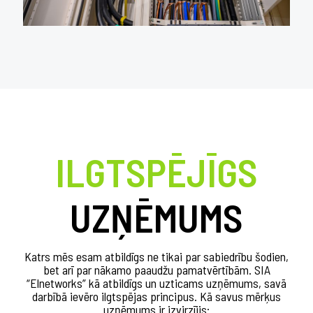
ILGTSPĒJĪGS
UZŅĒMUMS
Katrs mēs esam atbildīgs ne tikai par sabiedrību šodien,
bet arī par nākamo paaudžu pamatvērtībām. SIA
“Elnetworks” kā atbildīgs un uzticams uzņēmums, savā
darbībā ievēro ilgtspējas principus. Kā savus mērķus
uzņēmums ir izvirzījis: