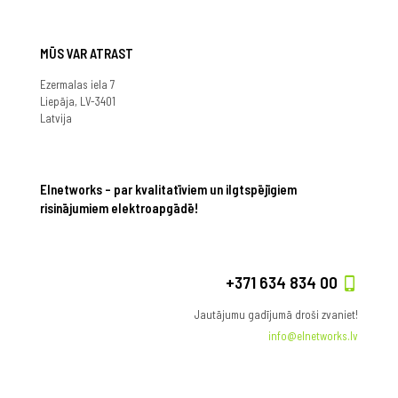
MŪS VAR ATRAST
Ezermalas iela 7
Liepāja, LV-3401
Latvija
Elnetworks – par kvalitatīviem un ilgtspējīgiem
risinājumiem elektroapgādē!
+371 634 834 00
Jautājumu gadījumā droši zvaniet!
info@elnetworks.lv