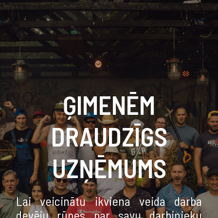
ĢIMENĒM
DRAUDZĪGS
UZŅĒMUMS
Lai veicinātu ikviena veida darba
devēju rūpes par savu darbinieku