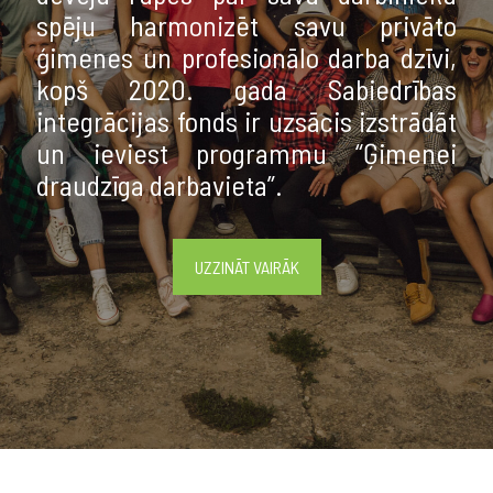
spēju harmonizēt savu privāto
ģimenes un profesionālo darba dzīvi,
kopš 2020. gada Sabiedrības
integrācijas fonds ir uzsācis izstrādāt
un ieviest programmu “Ģimenei
draudzīga darbavieta”.
UZZINĀT VAIRĀK