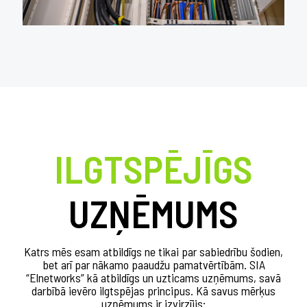
ILGTSPĒJĪGS
UZŅĒMUMS
Katrs mēs esam atbildīgs ne tikai par sabiedrību šodien,
bet arī par nākamo paaudžu pamatvērtībām. SIA
“Elnetworks” kā atbildīgs un uzticams uzņēmums, savā
darbībā ievēro ilgtspējas principus. Kā savus mērķus
uzņēmums ir izvirzījis: