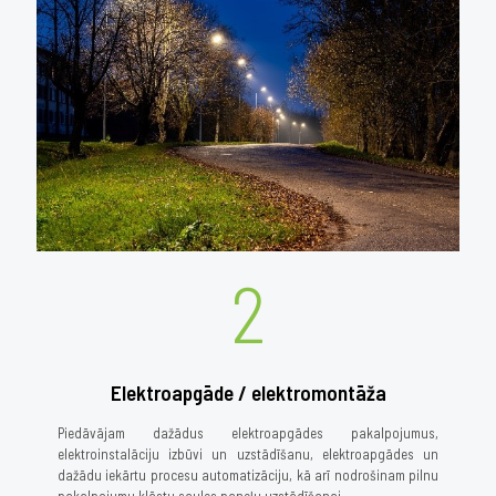
2
Elektroapgāde / elektromontāža
Piedāvājam dažādus elektroapgādes pakalpojumus,
elektroinstalāciju izbūvi un uzstādīšanu, elektroapgādes un
dažādu iekārtu procesu automatizāciju, kā arī nodrošinam pilnu
pakalpojumu klāstu saules paneļu uzstādīšanai.