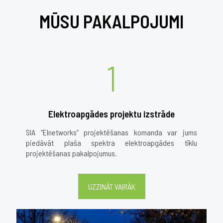
MŪSU PAKALPOJUMI
1
Elektroapgādes projektu izstrāde
SIA ‘’Elnetworks’’ projektēšanas komanda var jums
piedāvāt plaša spektra elektroapgādes tīklu
projektēšanas pakalpojumus.
UZZINĀT VAIRĀK